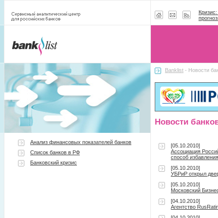
Кризис:
прогноз
Banklist
- Новости ба
Новости банко
Анализ финансовых показателей банков
[05.10.2010]
Ассоциация Россий
Список банков в РФ
способ избавления
Банковский кризис
[05.10.2010]
УБРиР открыл двер
[05.10.2010]
Московский Бизнес
[04.10.2010]
Агентство RusRati
[04.10.2010]