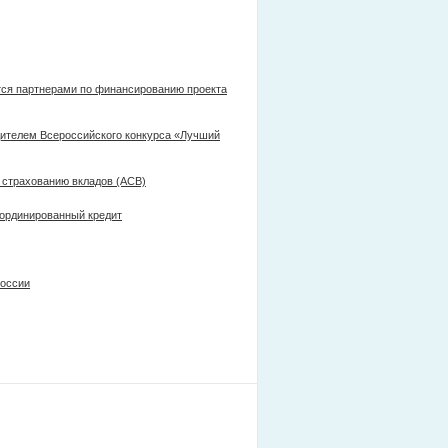
ятся партнерами по финансированию проекта
дителем Всероссийского конкурса «Лучший
страхованию вкладов (АСВ)
ординированный кредит
России