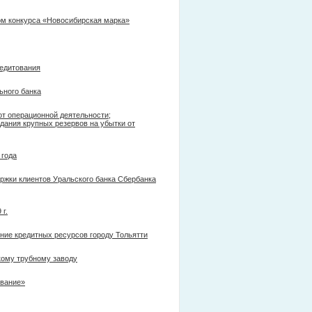
ом конкурса «Новосибирская марка»
редитования
ьного банка
т операционной деятельности;
дания крупных резервов на убытки от
 года
жки клиентов Уральского банка Сбербанка
г.
ние кредитных ресурсов городу Тольятти
кому трубному заводу
звание»