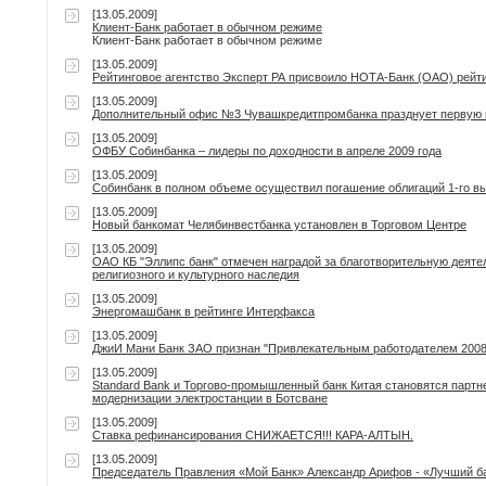
[13.05.2009]
Клиент-Банк работает в обычном режиме
Клиент-Банк работает в обычном режиме
[13.05.2009]
Рейтинговое агентство Эксперт РА присвоило НОТА-Банк (ОАО) рейти
[13.05.2009]
Дополнительный офис №3 Чувашкредитпромбанка празднует первую
[13.05.2009]
ОФБУ Собинбанка – лидеры по доходности в апреле 2009 года
[13.05.2009]
Собинбанк в полном объеме осуществил погашение облигаций 1-го в
[13.05.2009]
Новый банкомат Челябинвестбанка установлен в Торговом Центре
[13.05.2009]
ОАО КБ "Эллипс банк" отмечен наградой за благотворительную деяте
религиозного и культурного наследия
[13.05.2009]
Энергомашбанк в рейтинге Интерфакса
[13.05.2009]
ДжиИ Мани Банк ЗАО признан "Привлекательным работодателем 2008
[13.05.2009]
Standard Bank и Торгово-промышленный банк Китая становятся парт
модернизации электростанции в Ботсване
[13.05.2009]
Ставка рефинансирования СНИЖАЕТСЯ!!! КАРА-АЛТЫН.
[13.05.2009]
Председатель Правления «Мой Банк» Александр Арифов - «Лучший б