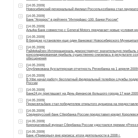
[14.05.2009]
Новосибирский региональный филиал Россельхозбанка стал лауреат
[14.05.2009]
Банк "Агророс" в рейтинге "Интерфакс-100. Банки России"
[14.05.2009]
Альфа-Банк совместно с General Motors предлагает новые условия к
[14.05.2009]
В Бердске установлен еще один банкомат Новосибирского Муниципал
[14.05.2009]
Райффайзен Интернациональ демонстрирует значительную прибыль о
консолидированная прибыль существенно снизилась в результате соз
обесценения
[14.05.2009]
Опубликована бухгалтерская отчетность Региобанка на 1 апреля 2009
[14.05.2009]
В Уфе начал работу бесплатный федеральный телефон службы поддер
России
[14.05.2009]
Банк24.ру приглашает на День финансов большого города 17 мая 2009 
[14.05.2009]
Промсвязьбанк стал победителем открытого аукциона на предоставле
[14.05.2009]
Среднерусский банк Сбербанка России предоставил кредит Королевс
[14.05.2009]
Корпоративный журнал Сбербанка России удостоился премии «Press
[14.05.2009]
Банк «Приморье» вне кризиса: итоги деятельности в 2008 г.