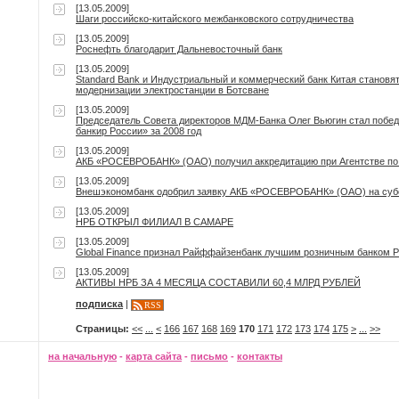
[13.05.2009]
Шаги российско-китайского межбанковского сотрудничества
[13.05.2009]
Роснефть благодарит Дальневосточный банк
[13.05.2009]
Standard Bank и Индустриальный и коммерческий банк Китая станов
модернизации электростанции в Ботсване
[13.05.2009]
Председатель Совета директоров МДМ-Банка Олег Вьюгин стал побе
банкир России» за 2008 год
[13.05.2009]
АКБ «РОСЕВРОБАНК» (ОАО) получил аккредитацию при Агентстве по 
[13.05.2009]
Внешэкономбанк одобрил заявку АКБ «РОСЕВРОБАНК» (ОАО) на суб
[13.05.2009]
НРБ ОТКРЫЛ ФИЛИАЛ В САМАРЕ
[13.05.2009]
Global Finance признал Райффайзенбанк лучшим розничным банком 
[13.05.2009]
АКТИВЫ НРБ ЗА 4 МЕСЯЦА СОСТАВИЛИ 60,4 МЛРД РУБЛЕЙ
подписка
|
RSS
Страницы:
<<
...
<
166
167
168
169
170
171
172
173
174
175
>
...
>>
на начальную
-
карта сайта
-
письмо
-
контакты