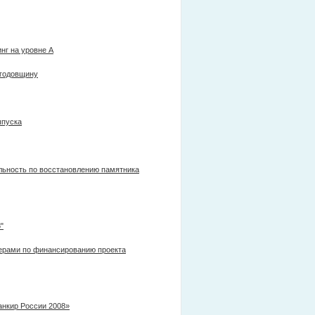
нг на уровне А
 годовщину
ыпуска
льность по восстановлению памятника
"
нерами по финансированию проекта
анкир России 2008»