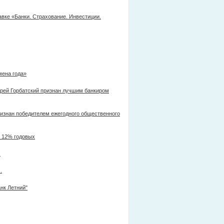
вке «Банки. Страхование. Инвестиции.
мена года»
рей Горбатский признан лучшим банкиром
знан победителем ежегодного общественного
о 12% годовых
И
.
нк Летний"