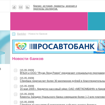
Кризис: история, приметы, мнения и
прогнозы экспертов.
Banklist
- Новости банков
Новости банков
в
[15.05.2009]
ВТБ24 и ООО "Ягуар Ленд Ровер" предлагают специальную программу 
[15.05.2009]
Сбербанк перечислит более 30 миллионов рублей в благотворительн
[15.05.2009]
15 мая 2009 г. Кредитно-кассовый офис ОАО «МЕТКОМБАНК» в Киро
[15.05.2009]
Клиенты Западно-Уральского банка совершили более 1,2 млн платеж
[15.05.2009]
Сбербанк выдал первый микрокредит субъекту малого бизнеса