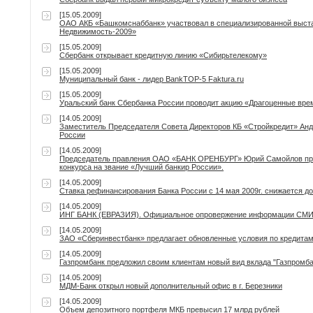
[15.05.2009]
ОАО АКБ «Башкомснаббанк» участвовал в специализированной выста
Недвижимость-2009»
[15.05.2009]
Сбербанк открывает кредитную линию «Сибирьтелекому»
[15.05.2009]
Муниципальный банк - лидер BankTOP-5 Faktura.ru
[15.05.2009]
Уральский банк Сбербанка России проводит акцию «Драгоценные вре
[14.05.2009]
Заместитель Председателя Совета Директоров КБ «Стройкредит» Анд
России
[14.05.2009]
Председатель правления ОАО «БАНК ОРЕНБУРГ» Юрий Самойлов при
конкурса на звание «Лучший банкир России».
[14.05.2009]
Ставка рефинансирования Банка России с 14 мая 2009г. снижается д
[14.05.2009]
ИНГ БАНК (ЕВРАЗИЯ). Официальное опровержение информации СМ
[14.05.2009]
ЗАО «Сберинвестбанк» предлагает обновленные условия по кредитам
[14.05.2009]
Газпромбанк предложил своим клиентам новый вид вклада "Газпромба
[14.05.2009]
МДМ-Банк открыл новый дополнительный офис в г. Березники
[14.05.2009]
Объем депозитного портфеля МКБ превысил 17 млрд рублей