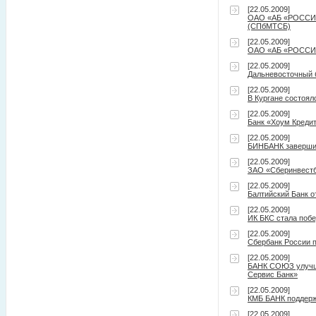
[22.05.2009]
ОАО «АБ «РОССИЯ»
(СПбМТСБ)
[22.05.2009]
ОАО «АБ «РОССИЯ»
[22.05.2009]
Дальневосточный 
[22.05.2009]
В Кургане состоял
[22.05.2009]
Банк «Хоум Кредит
[22.05.2009]
БИНБАНК завершил
[22.05.2009]
ЗАО «Сберинвестб
[22.05.2009]
Балтийский Банк о
[22.05.2009]
ИК БКС стала поб
[22.05.2009]
Сбербанк России п
[22.05.2009]
БАНК СОЮЗ улучши
Сервис Банк»
[22.05.2009]
КМБ БАНК поддерж
[22.05.2009]