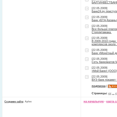
БАЛТИНВЕСТБАНК о
[22.05.2009]
Банк24.ру приступи
[22.05.2009]
Банк «БТА-Казань
[22.05.2009]
Все больше плате
Стерлитамака.
[22.05.2009]
В 2009-2010 годах
комплексов около 
[22.05.2009]
Банк «Монетный д
[22.05.2009]
Сеть банкоматов
[22.05.2009]
«Мой Банк» (ООО)
[22.05.2009]
ВУЗ-банк покажет
подписка
|
RSS
Страницы:
<<
...
<
на начальную
-
карта с
Создание сайта
: Aplex