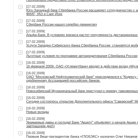
[17.02.2009]
Юго-Западный банк Сбербанка России расширяет сотрудничество с 
ФИАТ, УАЗ и Санг-Йонг
[17.02.2009]
Сбербанк России нашел серебро «викингов»
[17.02.2009]
Альфа-Банк: В условиях кризиса растет популярность дистанционных
[17.02.2009]
Услуги Западно-Сибирского банка Сбербанка России становятся моб
[17.02.2009]
Льготные условия по программе автокредитования Сбербанка России
[16.02.2009]
16 февраля 2009г. ОАО «Углеметбанк» вводит в действие вклад «Му
[16.02.2009]
ОАО "Московский Нефтехимический банк" присоединился к "Кодексу э
одобренному Ассоциацией российских банков.
[16.02.2009]
Новосибирский Муниципальный банк приступил к приему таможенны
[16.02.2009]
Сегодня состоялось открытие Дополнительного офиса "Самарский" М
[16.02.2009]
Новые вклады
[16.02.2009]
Уважаемые дамы и господа! Банк "Акцепт" объявляет о начале Акции «
завтрашнем дне!»
[16.02.2009]
Первым Вице-президентом банка «ГЛОБЭКС» назначен Олег Никанов