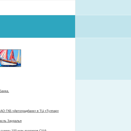
Банка.
ЗАО ГКБ «Автоградбанк» в ТЦ «Тулпар»
расль Зауралья
а сумму 100 млн долларов США