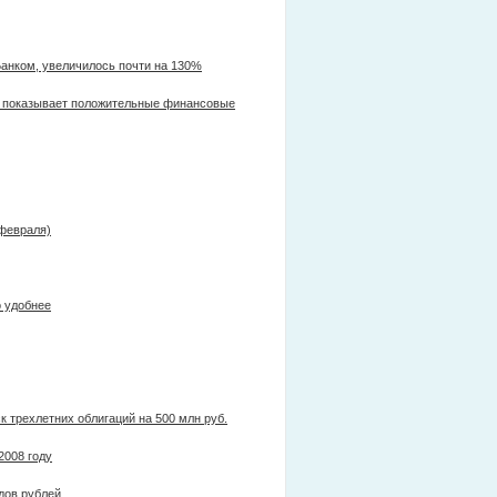
Банком, увеличилось почти на 130%
оказывает положительные финансовые
февраля)
 удобнее
 трехлетних облигаций на 500 млн руб.
2008 году
дов рублей