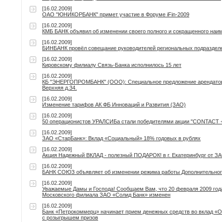
[16.02.2009]
ОАО "ЮНИКОРБАНК" примет участие в Форуме iFin-2009
[16.02.2009]
КМБ БАНК объявил об изменении своего полного и сокращенного наи
[16.02.2009]
БИНБАНК провёл совещание руководителей региональных подраздел
[16.02.2009]
Кировскому филиалу Связь-Банка исполнилось 15 лет
[16.02.2009]
КБ "ЭНЕРГОПРОМБАНК" (ООО): Специальное предложение арендатора
Верхняя д.34.
[16.02.2009]
Изменение тарифов АК ФБ Инноваций и Развития (ЗАО)
[16.02.2009]
50 операционистов УРАЛСИБа стали победителями акции "CONTACT 
[16.02.2009]
ЗАО «СтарБанк»: Вклад «Социальный» 18% годовых в рублях
[16.02.2009]
Акция Надежный ВКЛАД - полезный ПОДАРОК! в г. Екатеринбург от З
[16.02.2009]
БАНК СОЮЗ объявляет об изменении режима работы Дополнительног
[16.02.2009]
Уважаемые Дамы и Господа! Сообщаем Вам, что 20 февраля 2009 год
Московского филиала ЗАО «Солид Банк» изменен
[16.02.2009]
Банк «Петрокоммерц» начинает прием денежных средств во вклад «О
с розыгрышем призов