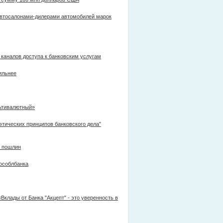
автосалонами-дилерами автомобилей марок
 каналов доступа к банковским услугам
ильнее
льтивалютный»
тических принципов банковского дела"
х пошлин
особлбанка
Вклады от Банка "Акцепт" - это уверенность в