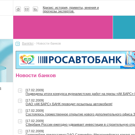
Кризис: история, приметы, мнения и
прогнозы экспертов.
Banklist
- Новости банков
Новости банков
в
[17.02.2009]
Подведены итоги конкурса журналистских работ на призы «АК БАРС» 
[17.02.2009]
ОАО «АК БАРС» БАНК проводит розыгрыш автомобиля!
[17.02.2009]
Состоялось торжественное открытие нового дополнительного офиса 
[17.02.2009]
Сбербанк России ежегодно удваивает инвестиции в строительную от
[17.02.2009]
Газпромбанк предоставил ОАО Славнефть-Мегионнефтегаз кредит н