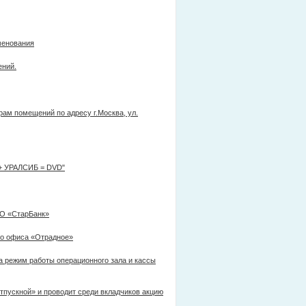
менования
ений.
м помещений по адресу г.Москва, ул.
+ УРАЛСИБ = DVD"
АО «СтарБанк»
о офиса «Отрадное»
а режим работы операционного зала и кассы
тпускной» и проводит среди вкладчиков акцию