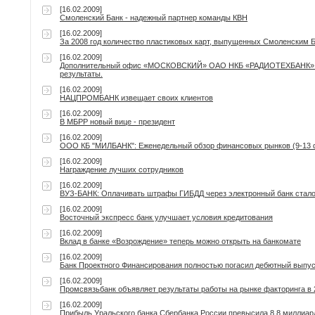
[16.02.2009]
Смоленский Банк - надежный партнер команды КВН
[16.02.2009]
За 2008 год количество пластиковых карт, выпущенных Смоленским 
[16.02.2009]
Дополнительный офис «МОСКОВСКИЙ» ОАО НКБ «РАДИОТЕХБАНК» п
результаты.
[16.02.2009]
НАЦПРОМБАНК извещает своих клиентов
[16.02.2009]
В МБРР новый вице - президент
[16.02.2009]
OOO КБ "МИЛБАНК": Еженедельный обзор финансовых рынков (9-13 
[16.02.2009]
Награждение лучших сотрудников
[16.02.2009]
ВУЗ-БАНК: Оплачивать штрафы ГИБДД через электронный банк стало
[16.02.2009]
Восточный экспресс банк улучшает условия кредитования
[16.02.2009]
Вклад в банке «Возрождение» теперь можно открыть на банкомате
[16.02.2009]
Банк Проектного Финансирования полностью погасил дебютный выпуск
[16.02.2009]
Промсвязьбанк объявляет результаты работы на рынке факторинга в 
[16.02.2009]
Прибыль Уральского банка Сбербанка России превысила 8,8 миллиар