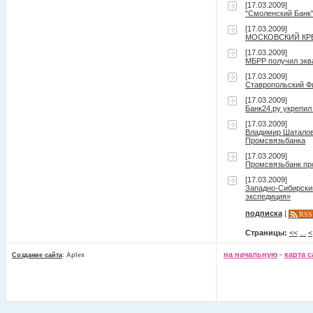
[17.03.2009]
"Смоленский Банк"
[17.03.2009]
МОСКОВСКИЙ КРЕДИ
[17.03.2009]
МБРР получил экв
[17.03.2009]
Ставропольский Ф
[17.03.2009]
Банк24.ру укрепил
[17.03.2009]
Владимир Шаталов 
Промсвязьбанка
[17.03.2009]
Промсвязьбанк пр
[17.03.2009]
Западно-Сибирски
экспедиция»
подписка
|
RSS
Страницы:
<<
...
<
на начальную
-
карта с
Создание сайта
: Aplex