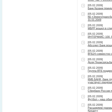
[05.02.2009]
Банк Казани приня
[05.02.2009]
КБ «Энерготрансба
31.01.2009
[05.02.2009]
МБРР вошел в спи
[05.02.2009]
ИНТЕРФАКС-100. Ба
[05.02.2009]
Абсолют Банк вош
[05.02.2009]
ВТБ24 совместно 
[05.02.2009]
Доля Промсвязьбан
[05.02.2009]
Группа ВТБ поддер
[05.02.2009]
КМБ БАНК, банк гр
участвует предпри
[05.02.2009]
Сбербанк России 
[05.02.2009]
Футбол – наш общи
[05.02.2009]
Расширяем границы
Кредит»