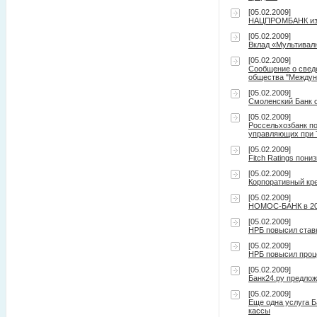
[05.02.2009]
НАЦПРОМБАНК изв
[05.02.2009]
Вклад «Мультивал
[05.02.2009]
Сообщение о сведе
общества "Между
[05.02.2009]
Смоленский Банк о
[05.02.2009]
Россельхозбанк п
управляющих при 
[05.02.2009]
Fitch Ratings пон
[05.02.2009]
Корпоративный кре
[05.02.2009]
НОМОС-БАНК в 2008
[05.02.2009]
НРБ повысил став
[05.02.2009]
НРБ повысил проц
[05.02.2009]
Банк24.ру предло
[05.02.2009]
Еще одна услуга Б
кассы