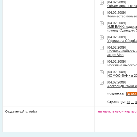
[04.02.2009]
Объем срочных вкл
[04.02.2009]
Количество пользо
[04.02.2009]
КМБ БАНК поддержи
границ. Одинцово 
[04.02.2009]
У филиала Сберба
[04.02.2009]
Расплачивайтесь к
акция Visa
[04.02.2009]
Россияне высоко 
[04.02.2009]
НОМОС-БАНК в 2008
[04.02.2009]
Александр Ройко 
подписка
|
RSS
Страницы:
<<
...
<
на начальную
-
карта с
Создание сайта
: Aplex