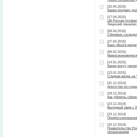
[20.04.2015]
Банки продают дол
[17.04.2015]
ЦБ России отозвал
Лицензий лишились
[09.04.2015]
Сбербанк сосредот
[27.03.2015]
Банк «Волга-кред
[06.02.2015]
Макроэкономически
[14.01.2015]
Банки могут увели
[13.01.2015]
Сладкая жизнь на 
[31.12.2014]
Агентство по стра
[29.12.2014]
Как уберечь сбере
[23.12.2014]
Выгодный заем с 
[23.12.2014]
Профессиональное 
[16.12.2014]
Правительство Ро
организациям