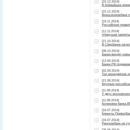
[15.12.2014]
В ближайшее время
[15.12.2014]
Внешэкономбанк п
[18.11.2014]
Российское прави
[12.11.2014]
«Нарушая запреты»
[21.10.2014]
В Сбербанке нача
[08.10.2014]
Банки вводят нов
[12.09.2014]
Банки РФ поднимаю
[02.09.2014]
Топ-менеджеров л
[21.08.2014]
Крупные российски
[11.08.2014]
У двух московских
[11.08.2014]
Котировки банка В
[16.07.2014]
Клиенты ПриватБа
[16.07.2014]
Рингкомбанк не су
[25.06.2014]