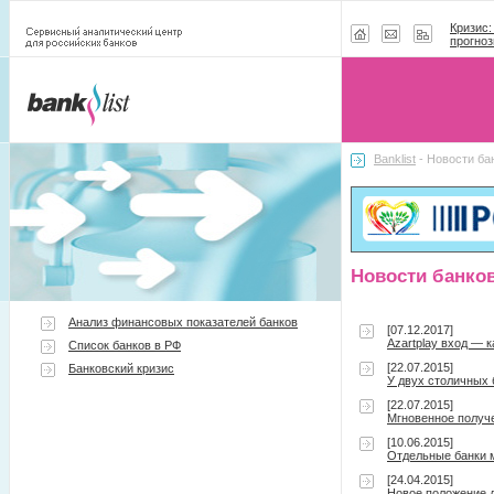
Кризис:
прогноз
Banklist
- Новости ба
Новости банко
Анализ финансовых показателей банков
[07.12.2017]
Azartplay вход — 
Список банков в РФ
[22.07.2015]
Банковский кризис
У двух столичных
[22.07.2015]
Мгновенное получ
[10.06.2015]
Отдельные банки 
[24.04.2015]
Новое положение д