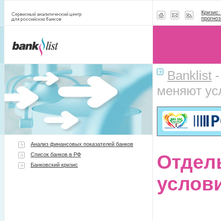
Кризис:
прогноз
Banklist
меняют ус
Анализ финансовых показателей банков
Список банков в РФ
Отдел
Банковский кризис
услов