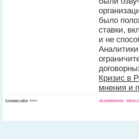
были озву
организаци
было поло
ставки, в
и не спос
Аналитики 
ограничит
договорны
Кризис в Р
мнения и 
на начальную
-
карта с
Создание сайта
: Aplex