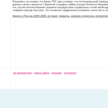
Решились на скоринг и в банке ТКС при условии, что потенциальный заемщ
данные своего аккаунта. Принятие о выдаче займа осуществляется банкам
и в случае использования скоринга посредством социальных сетей необхо
собрана гораздо быстрее. Это позволит кардинально изменить качество и с
Кризис в России 2008-2009: история, приметы, мнения и прогнозы экспертов
на начальную
-
карта сайта
-
письмо
-
контакты