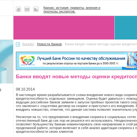
Кризис: история, приметы, мнения и
прогнозы экспертов.
Banklist
-
Новости банков
- Банки вводят новые методы оценки кредито
Банки вводят новые методы оценки кредитос
08.10.2014
в
В настоящее время разрабатывается схема внедрения нового вида скоринга
кредитоспособность отдельных заемщиков. Оценка будет даваться с помощ
ведущих российских банков заявили о запуске пробных проектов такого скор
что заключил с соцсетями договор на скоринг и приступил к его внедрению.
внедрить новшество, отметив, что данная система позволит значительно 
Несмотря на то, что предложения о внедрении скоринга в социальных сетях 
отечественный банк до сих пор не решился его использовать. Неоднозначно
позволяет большинству банкам комментировать свое направление в этой ра
проделанной работе, которая включает в себя анализ адаптации скоринга к 
кредитоспособности своих клиентов.