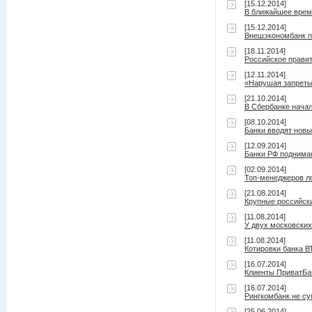
[15.12.2014]
В ближайшее время
[15.12.2014]
Внешэкономбанк п
[18.11.2014]
Российское прави
[12.11.2014]
«Нарушая запреты»
[21.10.2014]
В Сбербанке нача
[08.10.2014]
Банки вводят нов
[12.09.2014]
Банки РФ поднимаю
[02.09.2014]
Топ-менеджеров л
[21.08.2014]
Крупные российски
[11.08.2014]
У двух московских
[11.08.2014]
Котировки банка В
[16.07.2014]
Клиенты ПриватБа
[16.07.2014]
Рингкомбанк не су
[25.06.2014]