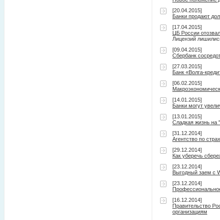
[20.04.2015]
Банки продают дол
[17.04.2015]
ЦБ России отозвал
Лицензий лишились
[09.04.2015]
Сбербанк сосредот
[27.03.2015]
Банк «Волга-кред
[06.02.2015]
Макроэкономически
[14.01.2015]
Банки могут увели
[13.01.2015]
Сладкая жизнь на 
[31.12.2014]
Агентство по стра
[29.12.2014]
Как уберечь сбере
[23.12.2014]
Выгодный заем с 
[23.12.2014]
Профессиональное 
[16.12.2014]
Правительство Ро
организациям