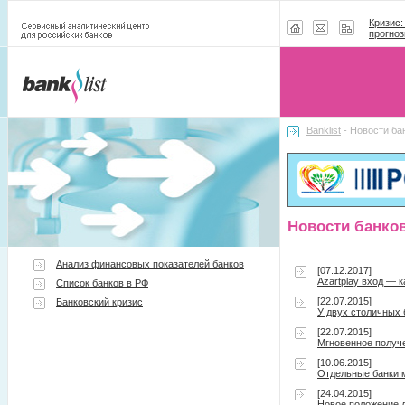
Кризис:
прогноз
Banklist
- Новости ба
Новости банко
Анализ финансовых показателей банков
[07.12.2017]
Azartplay вход — 
Список банков в РФ
[22.07.2015]
Банковский кризис
У двух столичных
[22.07.2015]
Мгновенное получ
[10.06.2015]
Отдельные банки 
[24.04.2015]
Новое положение д