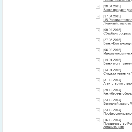
[20.04.2015]
Банки продают дол
[17.04.2015]
ЦБ России отозвал
Лицензий лишились
[09.04.2015]
Сбербанк сосредот
[27.03.2015]
Банк «Волга-кред
[06.02.2015]
Макроэкономически
[14.01.2015]
Банки могут увели
[13.01.2015]
Сладкая жизнь на 
[31.12.2014]
Агентство по стра
[29.12.2014]
Как уберечь сбере
[23.12.2014]
Выгодный заем с 
[23.12.2014]
Профессиональное 
[16.12.2014]
Правительство Ро
организациям