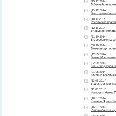
[15.12.2014]
В ближайшее время
[15.12.2014]
Внешэкономбанк п
[18.11.2014]
Российское прави
[12.11.2014]
«Нарушая запреты»
[21.10.2014]
В Сбербанке нача
[08.10.2014]
Банки вводят нов
[12.09.2014]
Банки РФ поднимаю
[02.09.2014]
Топ-менеджеров л
[21.08.2014]
Крупные российски
[11.08.2014]
У двух московских
[11.08.2014]
Котировки банка В
[16.07.2014]
Клиенты ПриватБа
[16.07.2014]
Рингкомбанк не су
[25.06.2014]