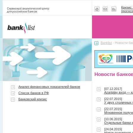
Кризис:
прогноз
Banklist
- Новости ба
Новости банко
Анализ финансовых показателей банков
[07.12.2017]
Azartplay вход — 
Список банков в РФ
[22.07.2015]
Банковский кризис
У двух столичных
[22.07.2015]
Мгновенное получ
[10.06.2015]
Отдельные банки 
[24.04.2015]
Новое положение д