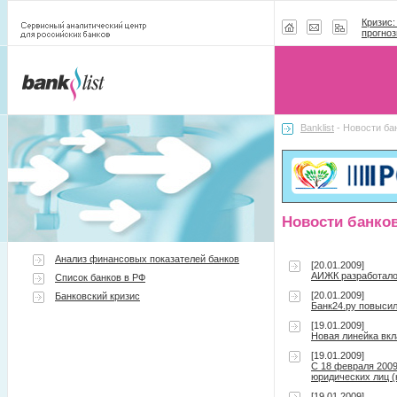
Кризис:
прогноз
Banklist
- Новости ба
Новости банко
Анализ финансовых показателей банков
[20.01.2009]
АИЖК разработало
Список банков в РФ
[20.01.2009]
Банковский кризис
Банк24.ру повысил
[19.01.2009]
Новая линейка в
[19.01.2009]
С 18 февраля 200
юридических лиц 
[19.01.2009]