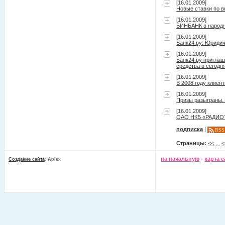
[16.01.2009]
Новые ставки по 
[16.01.2009]
БИНБАНК в народн
[16.01.2009]
Банк24.ру: Юридич
[16.01.2009]
Банк24.ру приглаш
средства в сегод
[16.01.2009]
В 2008 году клиен
[16.01.2009]
Призы разыграны.
[16.01.2009]
ОАО НКБ «РАДИОТЕ
подписка
|
RSS
Страницы:
<<
...
<
на начальную
-
карта с
Создание сайта
: Aplex