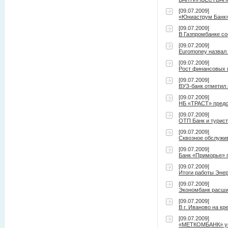
[09.07.2009]
«Юниаструм Банк»
[09.07.2009]
В Газпромбанке с
[09.07.2009]
Euromoney назвал
[09.07.2009]
Рост финансовых
[09.07.2009]
ВУЗ-банк отметил 
[09.07.2009]
НБ «ТРАСТ» предс
[09.07.2009]
ОТП Банк и турис
[09.07.2009]
Сквозное обслужи
[09.07.2009]
Банк «Приморье» 
[09.07.2009]
Итоги работы Энер
[09.07.2009]
Экономбанк расшир
[09.07.2009]
В г. Иваново на к
[09.07.2009]
«МЕТКОМБАНК» ус