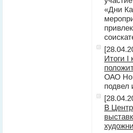
участие
«Дни Ка
меропри
привлек
соискат
[28.04.2
Итоги I
положи
ОАО Но
подвел 
[28.04.2
В Центр
выставк
художни