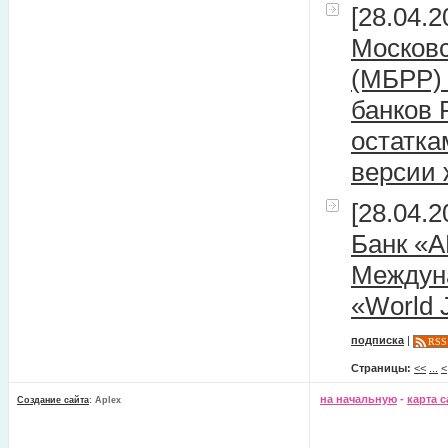
[28.04.2
Московс
(МБРР) 
банков 
остатка
версии
[28.04.2
Банк «
Междуна
«World 
подписка
|
RSS
Страницы:
<<
...
<
на начальную
-
карта с
Создание сайта
: Aplex