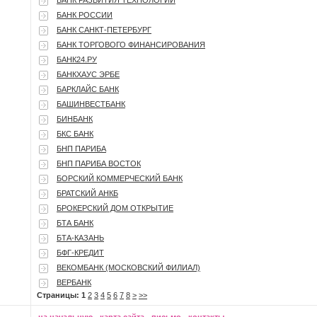
БАНК РАЗВИТИЯ ТЕХНОЛОГИЙ
БАНК РОССИИ
БАНК САНКТ-ПЕТЕРБУРГ
БАНК ТОРГОВОГО ФИНАНСИРОВАНИЯ
БАНК24.РУ
БАНКХАУС ЭРБЕ
БАРКЛАЙС БАНК
БАШИНВЕСТБАНК
БИНБАНК
БКС БАНК
БНП ПАРИБА
БНП ПАРИБА ВОСТОК
БОРСКИЙ КОММЕРЧЕСКИЙ БАНК
БРАТСКИЙ АНКБ
БРОКЕРСКИЙ ДОМ ОТКРЫТИЕ
БТА БАНК
БТА-КАЗАНЬ
БФГ-КРЕДИТ
ВЕКОМБАНК (МОСКОВСКИЙ ФИЛИАЛ)
ВЕРБАНК
Страницы:
1
2
3
4
5
6
7
8
>
>>