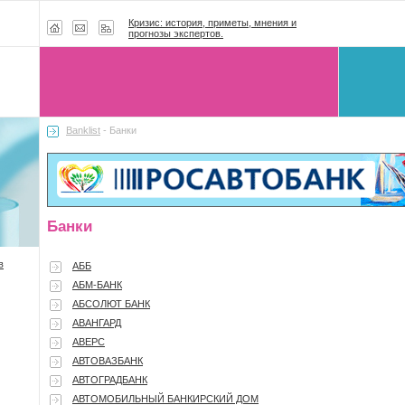
Кризис: история, приметы, мнения и
прогнозы экспертов.
Banklist
- Банки
Банки
в
АББ
АБМ-БАНК
АБСОЛЮТ БАНК
АВАНГАРД
АВЕРС
АВТОВАЗБАНК
АВТОГРАДБАНК
АВТОМОБИЛЬНЫЙ БАНКИРСКИЙ ДОМ