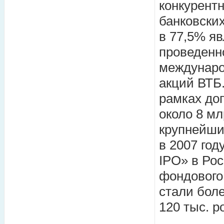
конкурент
банковски
в 77,5% яв
проведенно
междунаро
акций ВТБ
рамках до
около 8 м
крупнейши
в 2007 год
IPO» в Ро
фондового
стали бол
120 тыс. р