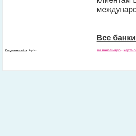
клиентам ш
междунаро
Все банки
на начальную
-
карта с
Создание сайта
: Aplex