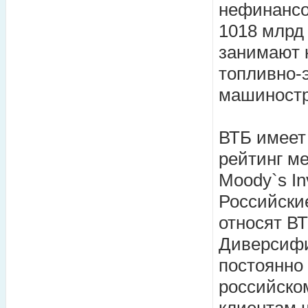
нефинансо
1018 млрд
занимают 
топливно-э
машиностр
ВТБ имеет
рейтинг м
Moody`s Inv
Российски
относят В
Диверсифи
постоянно
российско