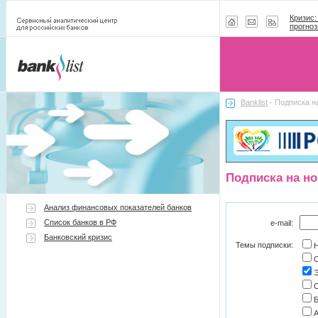
Кризис:
прогноз
Banklist
- Подписка н
Подписка на но
Анализ финансовых показателей банков
Список банков в РФ
e-mail:
Банковский кризис
Темы подписки:
Н
О
Э
О
Б
А