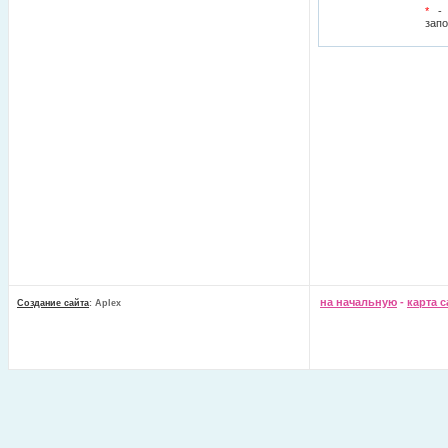
*
- П
зап
на начальную
-
карта с
Создание сайта
: Aplex