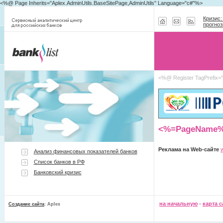
<%@ Page Inherits="Aplex.AdminUtils.BaseSitePage,AdminUtils" Language="c#"%>
Кризис:
прогноз
<%@ Register TagPrefix=
<%=PageName
Реклама на Web-сайте
Анализ финансовых показателей банков
Список банков в РФ
Банковский кризис
на начальную
-
карта с
Создание сайта
: Aplex