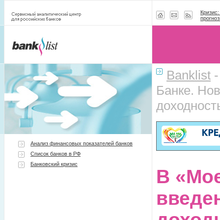
Кризис:
прогноз
Banklist
Банке. Но
доходност
Анализ финансовых показателей банков
Список банков в РФ
Банковский кризис
В «Мо
введе
доход