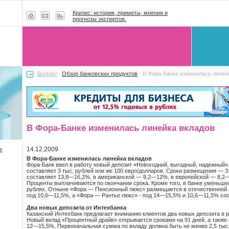
Кризис: история, приметы, мнения и
прогнозы экспертов.
Banklist
-
Обзор банковских продуктов
- В Фора-Банке изменилась линей
В Фора-Банке изменилась линейка вкладов
14.12.2009
в
В Фора-Банке изменилась линейка вкладов
Фора-Банк ввел в работу новый депозит «Новогодний, выгодный, надежный
составляет 3 тыс. рублей или же 100 евро/долларов. Сроки размещения — 31
составляет 13,8—16,2%, в американской — 9,2—12%, в европейской — 8,2—
Проценты выплачиваются по окончании срока. Кроме того, в банке уменьше
рублях. Отныне «Фора — Пенсионный люкс» размещается в отечественной 
под 10,6—11,5%, а «Фора — Рантье люкс» - под 14—15,5% и 10,6—11,5% соо
Два новых депозита от Интехбанка
Казанский Интехбанк предлагает вниманию клиентов два новых депозита в р
Новый вклад «Процентный драйв» открывается сроками на 91 дней, а также н
12—15,5%. Первоначальная сумма по вкладу должна быть не менее 2,5 тыс.