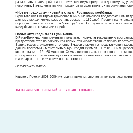
разместить на 365 дней под 14—16%. Минимум средств по данному виду вл
пополнять. Начисление по ним процентов осуществляется по окончании сро
«Новые традиции» - новый вклад от Ростпромстройбанка
В ростовском Ростпромстройбанке вниманию клиентов предлагают новый деп
данному вкладу можно разместить сроком на 180 дней. Процентная ставка
первоначального взноса — от 5 тыс. рублей. Этот депозит можно пополнять
каждый месяц с капитализацией.
Новые автокредиты от Русь-Банка
В Русь-Банк частным клиентам предлагают новую автокредитную программу 
предоставляются на покупку как новых, так и подержанных легковых авто от
Заявка рассматривается в течение 3 часов с момента представления заемщ
данной программы может быть выдан кредит суммой 100 тыс. - 1 млн рублей 
кредитования – 12 - 60 месяцев. Сумма первоначального взноса — не мен
к программе страхования здоровья и жизни процентная ставка составляет от
в долларах — от 10% и 15% соответственно.
Источники: Banki.ru
Кризис в России 2008-2009: история, приметы, мнения и прогнозы экспертов
на начальную
-
карта сайта
-
письмо
-
контакты