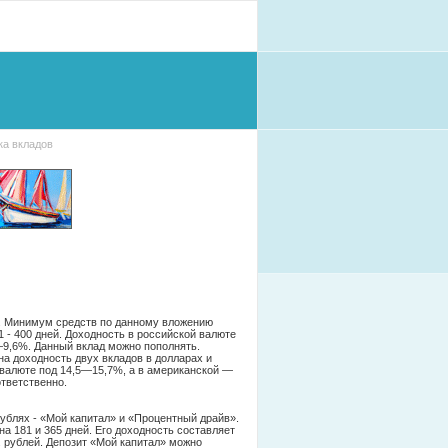
ка вкладов
». Минимум средств по данному вложению
 - 400 дней. Доходность в российской валюте
9,6%. Данный вклад можно пополнять.
на доходность двух вкладов в долларах и
валюте под 14,5—15,7%, а в американской —
тветственно.
ублях - «Мой капитал» и «Процентный драйв».
а 181 и 365 дней. Его доходность составляет
 рублей. Депозит «Мой капитал» можно