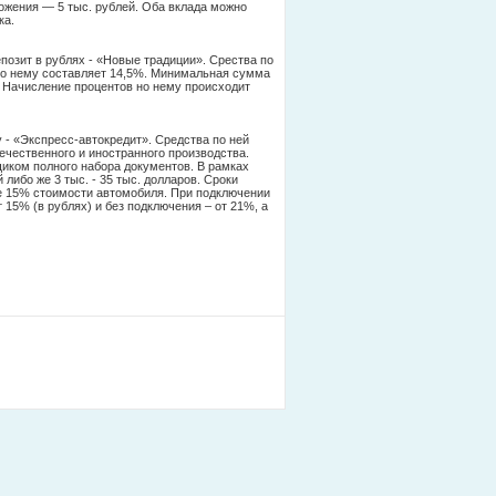
ожения — 5 тыс. рублей. Оба вклада можно
ка.
озит в рублях - «Новые традиции». Срества по
 по нему составляет 14,5%. Минимальная сумма
. Начисление процентов но нему происходит
- «Экспресс-автокредит». Средства по ней
ечественного и иностранного производства.
иком полного набора документов. В рамках
либо же 3 тыс. - 35 тыс. долларов. Сроки
ее 15% стоимости автомобиля. При подключении
 15% (в рублях) и без подключения – от 21%, а