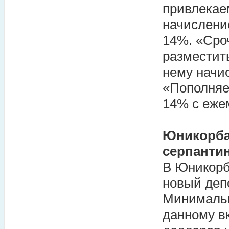
привлекае
начислени
14%. «Сро
разместит
нему начи
«Пополняе
14% с еже
Юникорба
серпанти
В Юникорб
новый деп
Минимальн
данному вк