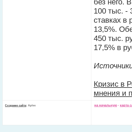
без него. 
100 тыс. -
ставках в 
13,5%. Об
450 тыс. р
17,5% в ру
Источники:
Кризис в Р
мнения и 
на начальную
-
карта с
Создание сайта
: Aplex