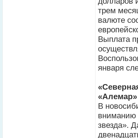
долларов 
трем меся
валюте со
европейск
Выплата п
осуществля
Воспользо
января сл
«Северная
«Алемар»
В новосиб
вниманию 
звезда». 
двенадцат