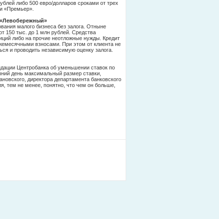
ублей либо 500 евро/долларов сроками от трех
 и «Премьер».
а «Левобережный»
ания малого бизнеса без залога. Отныне
т 150 тыс. до 1 млн рублей. Средства
иций либо на прочие неотложные нужды. Кредит
жемесячными взносами. При этом от клиента не
ься и проводить независимую оценку залога.
ндации Центробанка об уменьшении ставок по
шний день максимальный размер ставки,
новского, директора департамента банковского
я, тем не менее, понятно, что чем он больше,