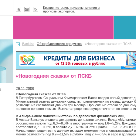
Кризис: история, приметы, мнения и
прогнозы экспертов.
Banklist
-
Обзор банковских продуктов
- «Новогодняя сказка» от ПСКБ
«Новогодняя сказка» от ПСКБ
26.11.2009
в
«Новогодняя сказка» от ПСКБ
В Петербургском Социальном Коммерческом Банке введен новый депозит дл
Минимальный размер денежных средств, привлекаемых по вкладу, должен бы
размещения составляют два или три месяца. Процентные ставки по данном
является непополняемым. Выплата процентов осуществляется по окончании
В Альфа-Банке понижены ставки по депозитам физических лиц
В Альфа-Банке уменьшена доходность депозитов физлиц. Вклад «Мультива
российской валюте под 6,3—8,5%, в иностранной — под 1,6—5,2%. Доходнос
составляет 8,7—11,5%, в валюте 2,7—6,5%, «Потенциала» — 6,3—8,3% и 
Начисление процентов по данным вкладам ежемесячное с капитализацией и
можно разместить под 8,7—11,5% в рублях, под 2,7—6,5% в евро и доллара