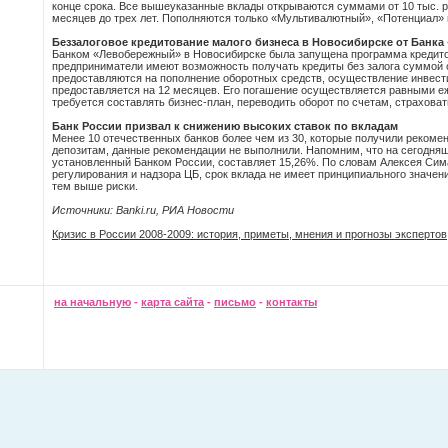
конце срока. Все вышеуказанные вклады открываются суммами от 10 тыс. р
месяцев до трех лет. Пополняются только «Мультивалютный», «Потенциал»
Беззалоговое кредитование малого бизнеса в Новосибирске от Банк
Банком «Левобережный» в Новосибирске была запущена программа кредитов
предприниматели имеют возможность получать кредиты без залога суммой о
предоставляются на пополнение оборотных средств, осуществление инвест
предоставляется на 12 месяцев. Его погашение осуществляется равными е
требуется составлять бизнес-план, переводить оборот по счетам, страховат
Банк России призвал к снижению высоких ставок по вкладам
Менее 10 отечественных банков более чем из 30, которые получили рекоме
депозитам, данные рекомендации не выполнили. Напомним, что на сегодня
установленный Банком России, составляет 15,26%. По словам Алексея Сима
регулирования и надзора ЦБ, срок вклада не имеет принципиального значени
тем выше риски.
Источники: Banki.ru, РИА Новости
Кризис в России 2008-2009: история, приметы, мнения и прогнозы экспертов
на начальную
-
карта сайта
-
письмо
-
контакты