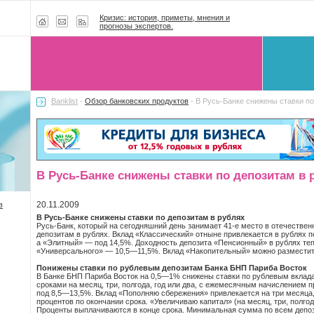
Кризис: история, приметы, мнения и
прогнозы экспертов.
Banklist
-
Обзор банковских продуктов
- В Русь-Банке снижены ставки по
В Русь-Банке снижены ставки по депозитам в 
20.11.2009
в
В Русь-Банке снижены ставки по депозитам в рублях
Русь-Банк, который на сегодняшний день занимает 41-е место в отечествен
депозитам в рублях. Вклад «Классический» отныне привлекается в рублях
а «Элитный» — под 14,5%. Доходность депозита «Пенсионный» в рублях теп
«Универсального» — 10,5—11,5%. Вклад «Накопительный» можно разместит
Понижены ставки по рублевым депозитам Банка БНП Париба Восток
В Банке БНП Париба Восток на 0,5—1% снижены ставки по рублевым вклад
сроками на месяц, три, полгода, год или два, с ежемесячным начислением 
под 8,5—13,5%. Вклад «Пополняю сбережения» привлекается на три месяца,
процентов по окончании срока. «Увеличиваю капитал» (на месяц, три, полго
Проценты выплачиваются в конце срока. Минимальная сумма по всем депозит