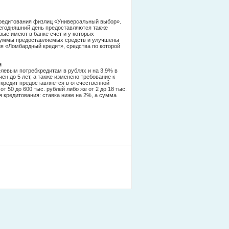
кредитования физлиц «Универсальный выбор».
сегодняшний день предоставляются также
рые имеют в банке счет и у которых
 суммы предоставляемых средств и улучшены
я «Ломбардный кредит», средства по которой
м
левым потребкредитам в рублях и на 3,9% в
н до 5 лет, а также изменено требование к
кредит предоставляется в отечественной
 50 до 600 тыс. рублей либо же от 2 до 18 тыс.
 кредитования: ставка ниже на 2%, а сумма