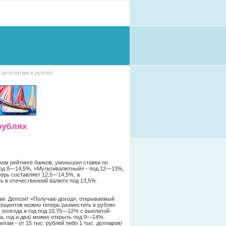
 депозитам в рублях
рублях
ном рейтинге банков, уменьшил ставки по
 под 8—14,5%, «Мультивалютный» - под 12—13%,
ерь составляет 12,5—14,5%, а
ь в отечественной валюте под 13,5%.
ам. Депозит «Получаю доход», открываемый
процентов можно теперь разместить в рублях
 полгода и год под 10,75—12% с выплатой
да, год и два) можно открыть под 9—14%.
ам - от 15 тыс. рублей либо 1 тыс. долларов/