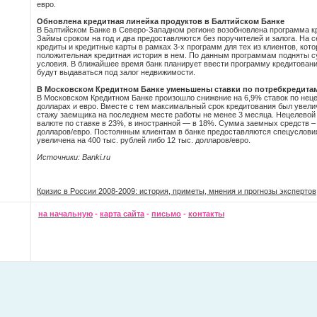
евро.
Обновлена кредитная линейка продуктов в Балтийском Банке
В Балтийском Банке в Северо-Западном регионе возобновлена программа 
Займы сроком на год и два предоставляются без поручителей и залога. На 
кредиты и кредитные карты в рамках 3-х программ для тех из клиентов, кото
положительная кредитная история в нем. По данным программам подняты
условия. В ближайшее время банк планирует ввести программу кредитовани
будут выдаваться под залог недвижимости.
В Московском Кредитном Банке уменьшены ставки по потребкредита
В Московском Кредитном Банке произошло снижение на 6,9% ставок по неце
долларах и евро. Вместе с тем максимальный срок кредитования был увеличе
стажу заемщика на последнем месте работы не менее 3 месяца. Нецелевой 
валюте по ставке в 23%, в иностранной — в 18%. Сумма заемных средств – от
долларов/евро. Постоянным клиентам в банке предоставляются спецусловия
увеличена на 400 тыс. рублей либо 12 тыс. долларов/евро.
Источники: Banki.ru
Кризис в России 2008-2009: история, приметы, мнения и прогнозы экспертов
на начальную
-
карта сайта
-
письмо
-
контакты