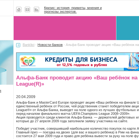
Кризис: история, приметы, мнения и
прогнозы экспертов.
Banklist
-
Новости банков
- Альфа-Банк проводит акцию «Ваш ребёнок н
Альфа-Банк проводит акцию «Ваш ребёнок на
League(R)»
в
20.04.2009
Альфа-Банк
и MasterCard Europe проводят акцию «Ваш ребёнок на финале U
единственный ребёнок от России, чей родственник станет победителем акц
League®» от
Альфа-Банка
, выведет на поле одного из лучших футбольных 
перед началом финального матча UEFA Champions League
2008–2009».
Акция проводится среди клиентов
Альфа-Банка
— держателей дебетовых или
которые до 27 апреля 2009 года заполнили заявку участника на сайте.
Победит участник, совершивший наибольшее количество покупок по карте А
Главный приз — поездка на двоих (для вас и вашего ребёнка) в Рим на фи
состоится 27 мая 2009 года и право для ребёнка вывести за руку на поле ф