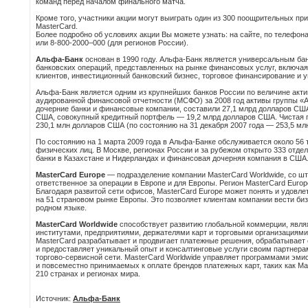
команд перед началом финального матча.
Кроме того, участники акции могут выиграть один из 300 поощрительных пр
MasterCard.
Более подробно об условиях акции Вы можете узнать: на сайте, по телефо
или
8-800-2000–000
(для регионов России).
Альфа-Банк
основан в 1990 году. Альфа-Банк является универсальным б
банковских операций, представленных на рынке финансовых услуг, включа
клиентов, инвестиционный банковский бизнес, торговое финансирование и 
Альфа-Банк является одним из крупнейших банков России по величине акти
аудированной финансовой отчетности (МСФО) за 2008 год активы группы «
дочерние банки и финансовые компании, составили 27,1 млрд долларов США
США, совокупный кредитный портфель — 19,2 млрд долларов США. Чистая п
230,1 млн долларов США (по состоянию на 31 декабря 2007 года — 253,5 мл
По состоянию на 1 марта 2009 года в Альфа-Банке обслуживается около 56 т
физических лиц. В Москве, регионах России и за рубежом открыто 333 отдел
банки в Казахстане и Нидерландах и финансовая дочерняя компания в США
MasterCard Europe
— подразделение компании MasterCard Worldwide, со шта
ответственное за операции в Европе и для Европы. Регион MasterCard Euro
Благодаря развитой сети офисов, MasterCard Europe может понять и удовл
на 51 страновом рынке Европы. Это позволяет клиентам компании вести би
родном языке.
MasterCard Worldwide
способствует развитию глобальной коммерции, яв
институтами, предприятиями, держателями карт и торговыми организациями.
MasterCard разрабатывает и продвигает платежные решения, обрабатывает 
и предоставляет уникальный опыт и консалтинговые услуги своим партне
торгово-сервисной сети. MasterCard Worldwide управляет программами эм
и повсеместно принимаемых к оплате брендов платежных карт, таких как Mas
210 странах и регионах мира.
Источник:
Альфа-Банк