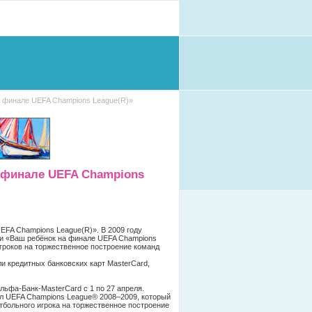
а финале UEFA Champions League(R)»
 финале UEFA Champions
EFA Champions League(R)». В 2009 году
ии «Ваш ребёнок на финале UEFA Champions
игроков на торжественное построение команд
 кредитных банковских карт MasterCard,
льфа-Банк-MasterCard с 1 по 27 апреля.
нал UEFA Champions League®
2008–2009,
который
утбольного игрока на торжественное построение