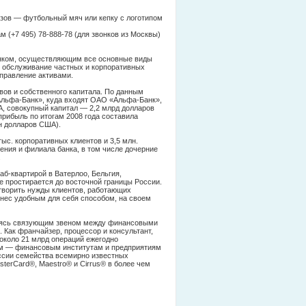
изов — футбольный мяч или кепку с логотипом
нам
(+7 495) 78-888-78
(для звонков из Москвы)
анком, осуществляющим все основные виды
я обслуживание частных и корпоративных
управление активами.
вов и собственного капитала. По данным
Альфа-Банк», куда входят ОАО «Альфа-Банк»,
, совокупный капитал — 2,2 млрд долларов
рибыль по итогам 2008 года составила
н долларов США).
ыс. корпоративных клиентов и 3,5 млн.
ения и филиала банка, в том числе дочерние
.
б-квартирой в Ватерлоо, Бельгия,
pe простирается до восточной границы России.
етворить нужды клиентов, работающих
знес удобным для себя способом, на своем
ляясь связующим звеном между финансовыми
 Как франчайзер, процессор и консультант,
около 21 млрд операций ежегодно
рам — финансовым институтам и предприятиям
иссии семейства всемирно известных
terCard®, Maestro® и Cirrus® в более чем