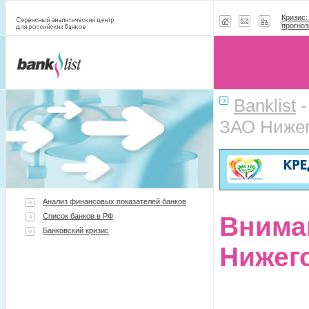
Кризис:
прогноз
Banklist
ЗАО Нижег
Анализ финансовых показателей банков
Список банков в РФ
Внима
Банковский кризис
Нижег