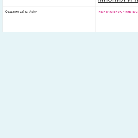
на начальную
-
карта с
Создание сайта
: Aplex