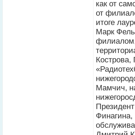
как от сам
от филиал
итоге лаур
Марк Фель
филиалом,
территори
Кострова,
«Радиотех
нижегород
Мамчич, н
нижегорос
Президент
Финагина, 
обслужива
Дмитрий К