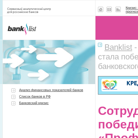
Кризис:
прогноз
Banklist
стала поб
банковског
Анализ финансовых показателей банков
Список банков в РФ
Банковский кризис
Сотру
побед
«Проф