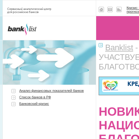
Кризис:
прогноз
Banklist
УЧАСТВУ
БЛАГОТВ
Анализ финансовых показателей банков
Список банков в РФ
Банковский кризис
НОВИК
НАЦИ
БЛАГ