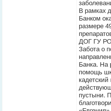
заболеван
В рамках 
Банком ок
размере 4
препарато
ДОГ ГУ РО
Забота о 
направлен
Банка. На 
помощь шк
кадетский 
действующ
пустыни. 
благотвор
«Евгения»