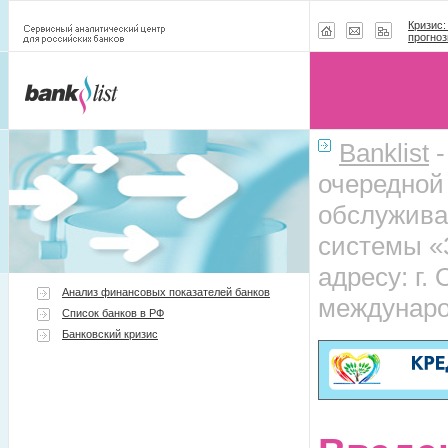
Кризис:
прогноз
Banklist
очередной
обслужива
системы «
адресу: г.
Анализ финансовых показателей банков
междунаро
Список банков в РФ
Банковский кризис