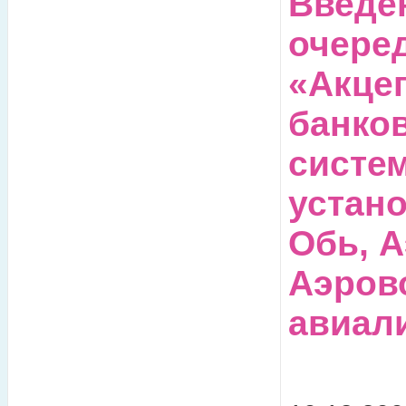
Введе
очере
«Акце
банко
систе
устано
Обь, А
Аэров
авиал