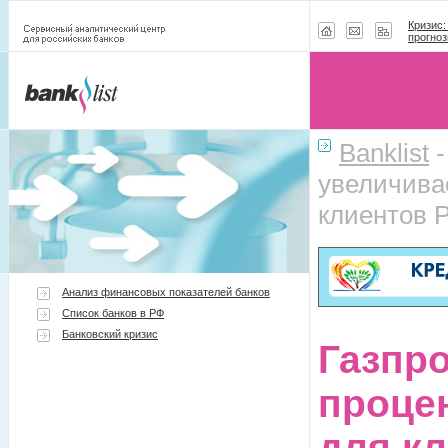
Кризис:
прогноз
Banklist
увеличива
клиентов P
Анализ финансовых показателей банков
Список банков в РФ
Банковский кризис
Газпр
проце
для кл