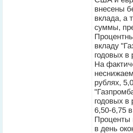
внесены б
вклада, а 
суммы, пр
Процентны
вкладу "Га
годовых в 
На фактич
неснижаем
рублях, 5,
"Газпромб
годовых в 
6,50-6,75 
Проценты 
в день око