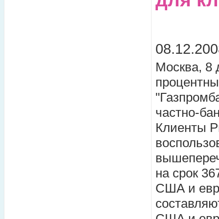
08.12.200
Москва, 8 
процентные
"Газпромб
частно-ба
Клиенты Pr
воспользо
вышепереч
на срок 36
США и евр
составляют
США и евр