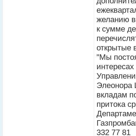
дополните
ежеквартал
желанию в
к сумме д
перечислят
открытые в
"Мы посто
интересах
Управлени
Элеонора 
вкладам п
притока ср
Департаме
Газпромбан
332 77 81