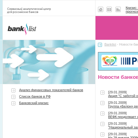
Кризис:
прогноз
Banklist
- Новости ба
Новости банко
Анализ финансовых показателей банков
[29.01.2009]
Акция "С заботой 
Список банков в РФ
[29.01.2009]
Банковский кризис
Группа «Белон» р
[29.01.2009]
ВЕФК продолжает 
[29.01.2009]
"Национальный за
[29.01.2009]
На 29 января 2009