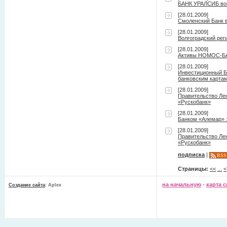
БАНК УРАЛСИБ вош
[28.01.2009]
Смоленский Банк в
[28.01.2009]
Волгоградский ре
[28.01.2009]
Активы НОМОС-БАН
[28.01.2009]
Инвестиционный Б
банковским карта
[28.01.2009]
Правительство Ле
«Рускобанк»
[28.01.2009]
Банком «Алемар» з
[28.01.2009]
Правительство Ле
«Рускобанк»
подписка
|
RSS
Страницы:
<<
...
<
на начальную
-
карта с
Создание сайта
: Aplex