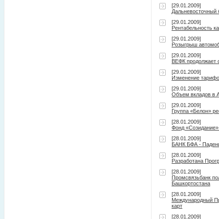
[29.01.2009]
Дальневосточный 
[29.01.2009]
Рентабельность ка
[29.01.2009]
Розыгрыш автомоби
[29.01.2009]
ВЕФК продолжает 
[29.01.2009]
Изменение тарифо
[29.01.2009]
Объем вкладов в А
[29.01.2009]
Группа «Белон» р
[28.01.2009]
Фонд «Созидание»
[28.01.2009]
БАНК БФА - Падени
[28.01.2009]
Разработана Прог
[28.01.2009]
Промсвязьбанк по
Башкортостана
[28.01.2009]
Международный Пр
карт
[28.01.2009]