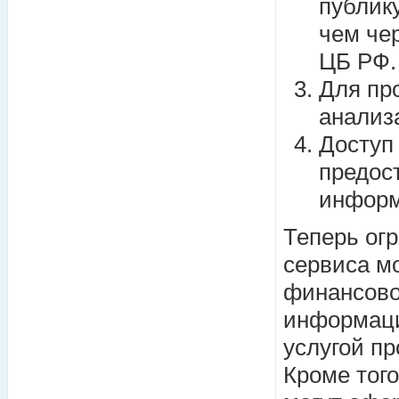
публик
чем чер
ЦБ РФ.
Для пр
анализ
Доступ
предос
информ
Теперь ог
сервиса м
финансово
информаци
услугой п
Кроме тог