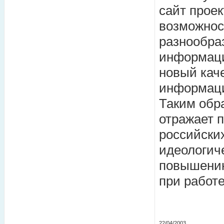
сайт проек
возможнос
разнообра
информации
новый кач
информаци
Таким обр
отражает 
российски
идеологиче
повышению
при работ
22/04/2003