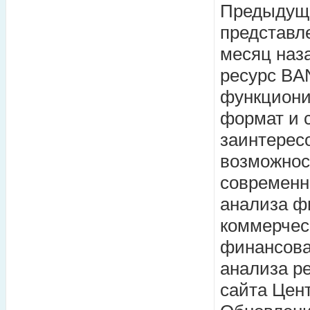
Предыдущи
представл
месяц наза
ресурс BA
функциони
формат и 
заинтерес
возможнос
современн
анализа ф
коммерчес
финансова
анализа р
сайта Цент