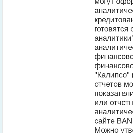
могут офо
аналитичес
кредитова
готовятся 
аналитики
аналитиче
финансовог
финансово
"Калипсо" 
отчетов м
показател
или отчет
аналитиче
сайте BAN
Можно утв