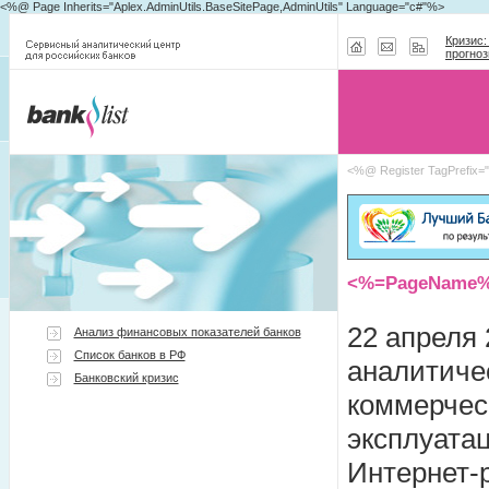
<%@ Page Inherits="Aplex.AdminUtils.BaseSitePage,AdminUtils" Language="c#"%>
Кризис:
прогноз
<%@ Register TagPrefix=
<%=PageName
22 апреля 
Анализ финансовых показателей банков
Список банков в РФ
аналитиче
Банковский кризис
коммерчес
эксплуата
Интернет-