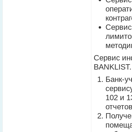
операт
контра
Сервис
лимито
методи
Сервис ин
BANKLIST.
Банк-у
сервис
102 и 1
отчето
Получе
помеща