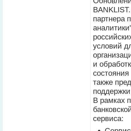
Обновлени
BANKLIST.
партнера п
аналитики
российских
условий д
организаци
и обработ
состояния 
также пре
поддержки
В рамках 
банковско
сервиса:
Сервис