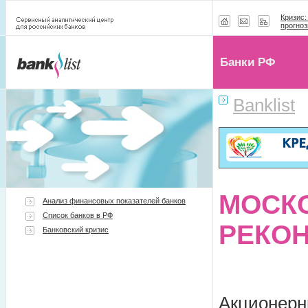
Кризис:
прогноз
Банки РФ
Banklist
МОСК
Анализ финансовых показателей банков
Список банков в РФ
РЕКОН
Банковский кризис
Акционерн