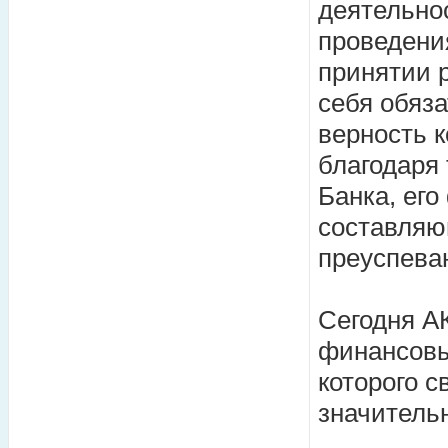
деятельно
проведения
принятии 
себя обяза
верность 
благодаря
Банка, ег
составляю
преуспева
Сегодня А
финансовы
которого с
значитель