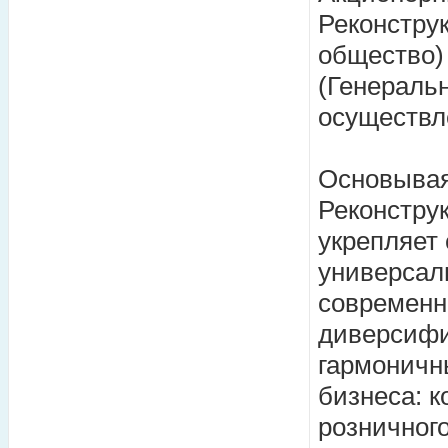
Реконстру
общество) 
(Генераль
осуществл
Основывая
Реконстру
укрепляет 
универсал
современн
диверсифи
гармоничн
бизнеса: к
розничног