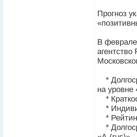
Прогноз ук
«позитивн
В феврале
агентство 
Московског
* Долгоср
на уровне 
* Краткос
* Индиви
* Рейтинг
* Долгоср
«A-(rus)».