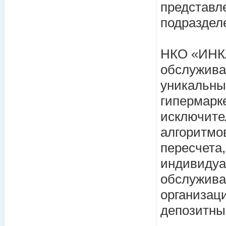
представл
подраздел
НКО «ИНКА
обслужива
уникальны
гипермарк
исключите
алгоритмо
пересчета
индивидуа
обслужива
организац
депозитны