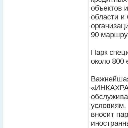
объектов 
области и
организац
90 маршру
Парк спец
около 800 
Важнейшая
«ИНКАХРАН
обслужива
условиям.
вносит па
иностранн