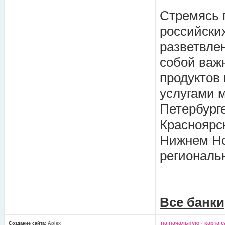
Стремясь 
российски
разветвле
собой важ
продуктов
услугами 
Петербурге
Красноярс
Нижнем Но
региональ
Все банки
на начальную
-
карта с
Создание сайта
: Aplex