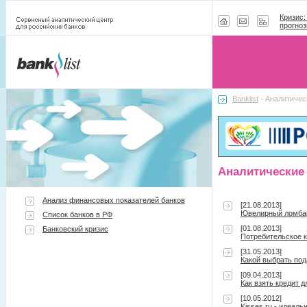
Кризис:
прогноз
Banklist
- Аналитичес
Аналитические
Анализ финансовых показателей банков
[21.08.2013]
Ювелирный ломбар
Список банков в РФ
[01.08.2013]
Банковский кризис
Потребительское к
[31.05.2013]
Какой выбрать под
[09.04.2013]
Как взять кредит 
[10.05.2012]
Kisses.ru - идеал