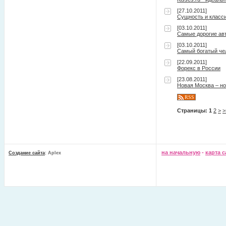
[27.10.2011]
Сущность и класс
[03.10.2011]
Самые дорогие ав
[03.10.2011]
Самый богатый че
[22.09.2011]
Форекс в России
[23.08.2011]
Новая Москва – н
RSS
Страницы:
1
2
>
>
на начальную
-
карта с
Создание сайта
: Aplex